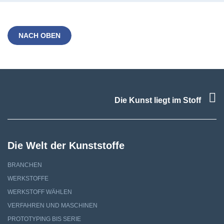
NACH OBEN
F
Die Kunst liegt im Stoff
Die Welt der Kunststoffe
BRANCHEN
WERKSTOFFE
WERKSTOFF WÄHLEN
VERFAHREN UND MASCHINEN
PROTOTYPING BIS SERIE