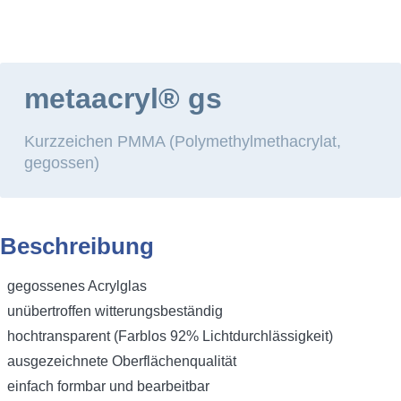
HOME
WERKSTOFFE
STANDARDWERKSTO
Hauptmenü
metaacryl® gs
Kurzzeichen PMMA (Polymethylmethacrylat,
gegossen)
metaacryl gs
Beschreibung
gegossenes Acrylglas
unübertroffen witterungsbeständig
hochtransparent (Farblos 92% Lichtdurchlässigkeit)
ausgezeichnete Oberflächenqualität
einfach formbar und bearbeitbar