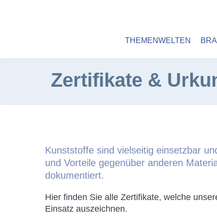
HOME
ÜBER UNS
ZERTIFIKATE
Hauptmenü
THEMENWELTEN
BR
Zertifikate & Urk
Zertifikate
Kunststoffe sind vielseitig einsetzbar u
und Vorteile gegenüber anderen Materiali
dokumentiert.
Hier finden Sie alle Zertifikate, welche unse
Einsatz auszeichnen.