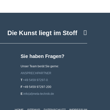
Facebo
Die Kunst liegt im Stoff
Sie haben Fragen?
Unser Team berät Sie gerne:
ANSPRECHPARTNER
T
+49 5459 97297-0
F
‍‍+‍49 ‍5459 ‍97297-200
E
info(at)meta-technik.de