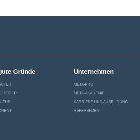
 gute Gründe
Unternehmen
ÄUFER
META-PRO
SCHEIDER
META-AKADEMIE
NIEUR
KARRIERE UND AUSBILDUNG
ONENT
REFERENZEN