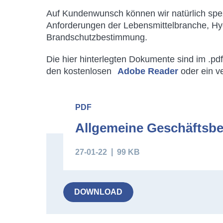
Auf Kundenwunsch können wir natürlich speziel
Anforderungen der Lebensmittelbranche, Hyg
Brandschutzbestimmung.
Die hier hinterlegten Dokumente sind im .pd
den kostenlosen
Adobe Reader
oder ein v
Downloads
PDF
Allgemeine Geschäftsb
27-01-22
99 KB
DOWNLOAD