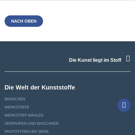
NACH OBEN
F
Die Kunst liegt im Stoff
Die Welt der Kunststoffe
BRANCHEN
WERKSTOFFE
Tel
WERKSTOFF WÄHLEN
VERFAHREN UND MASCHINEN
PROTOTYPING BIS SERIE