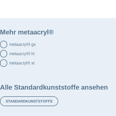
HOME
WERKSTOFFE
STANDARDWERKSTO
Hauptmenü
metaacryl
Mehr metaacryl®
metaacry®l gs
metaacry®l hi
metaacryl® xt
Alle Standardkunststoffe ansehen
STANDARDKUNSTSTOFFE