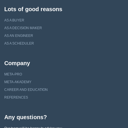
Lots of good reasons
AS A BUYER
AS A DECISION MAKER
AS AN ENGINEER
AS A SCHEDULER
Company
META-PRO
META-AKADEMY
CAREER AND EDUCATION
REFERENCES
Any questions?