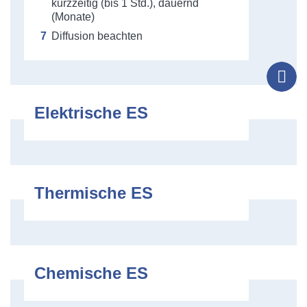
kurzzeitig (bis 1 Std.), dauernd
(Monate)
Diffusion beachten
Tel
Elektrische ES
Thermische ES
Chemische ES