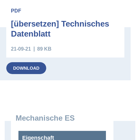
Downloads
PDF
[übersetzen] Technisches
Datenblatt
21-09-21
89 KB
DOWNLOAD
Mechanische ES
Eigenschaft