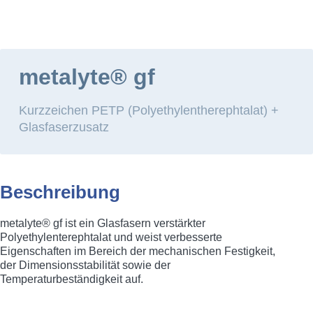
HOME
WERKSTOFFE
STANDARDWERKSTO
Hauptmenü
metalyte® gf
Kurzzeichen PETP (Polyethylentherephtalat) +
Glasfaserzusatz
metalyte gf
Beschreibung
metalyte® gf ist ein Glasfasern verstärkter
Polyethylenterephtalat und weist verbesserte
Eigenschaften im Bereich der mechanischen Festigkeit,
der Dimensionsstabilität sowie der
Temperaturbeständigkeit auf.