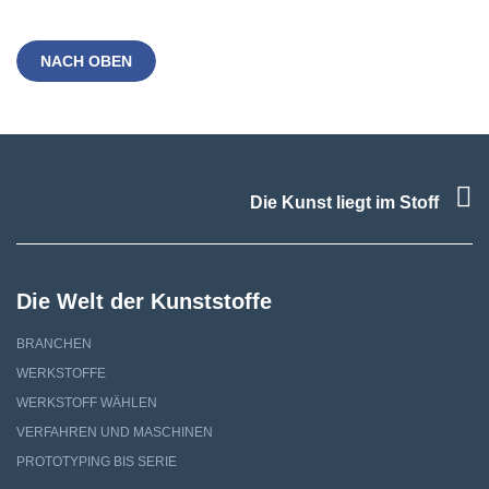
NACH OBEN
F
Die Kunst liegt im Stoff
Die Welt der Kunststoffe
BRANCHEN
WERKSTOFFE
WERKSTOFF WÄHLEN
VERFAHREN UND MASCHINEN
PROTOTYPING BIS SERIE