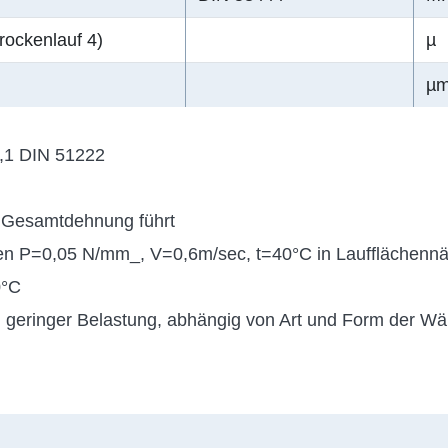
rockenlauf 4)
µ
µ
,1 DIN 51222
 Gesamtdehnung führt
ffen P=0,05 N/mm_, V=0,6m/sec, t=40°C in Laufflächenn
0°C
i geringer Belastung, abhängig von Art und Form der Wär