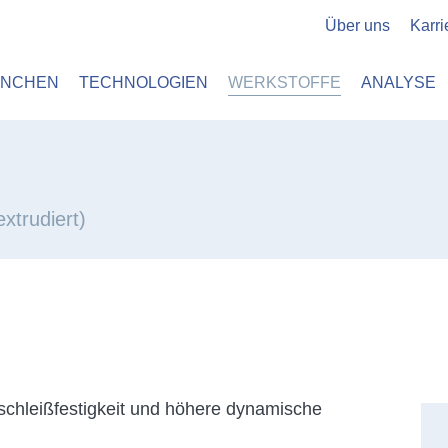
Über uns
Karri
IONSWERKSTOFFE
METAMID
METAMID XT MOLY
ANCHEN
TECHNOLOGIEN
WERKSTOFFE
ANALYSE
xtrudiert)
D
chleißfestigkeit und höhere dynamische