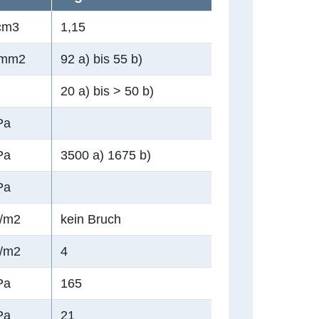
cm3
1,15
/mm2
92 a) bis 55 b)
20 a) bis > 50 b)
Pa
Pa
3500 a) 1675 b)
Pa
/m2
kein Bruch
/m2
4
Pa
165
Pa
21