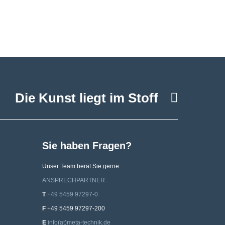
Facebo
Die Kunst liegt im Stoff
Sie haben Fragen?
Unser Team berät Sie gerne:
ANSPRECHPARTNER
T
+49 5459 97297-0
F
‍‍+‍49 ‍5459 ‍97297-200
E
info(at)meta-technik.de