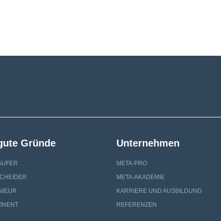
 gute Gründe
Unternehmen
ÄUFER
META-PRO
SCHEIDER
META-AKADEMIE
NIEUR
KARRIERE UND AUSBILDUNG
ONENT
REFERENZEN