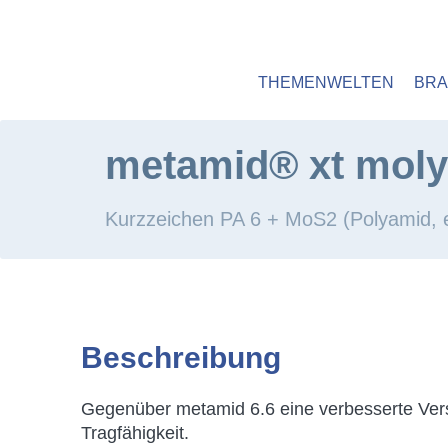
HOME
WERKSTOFFE
KONSTRUKT
Hauptmenü
THEMENWELTEN
BR
metamid® xt moly
Kurzzeichen PA 6 + MoS2 (Polyamid, e
metamid xt moly
Beschreibung
Gegenüber metamid 6.6 eine verbesserte Vers
Tragfähigkeit.