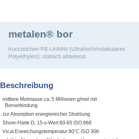
HOME
WERKSTOFFE
STANDARDWERKSTO
Hauptmenü
metalen® bor
Kurzzeichen PE-UHMW (Ultrahochmolekulares
Polyethylen); statisch ableitend
metalen bor
Beschreibung
mittlere Molmasse ca. 5 Millionen g/mol mit
Borverbindung
zur Absorption energiereicher Strahlung
Shore-Härte D, 15-s-Wert 60-65 ISO 868
Vicat Erweichungstemperatur 80°C ISO 306