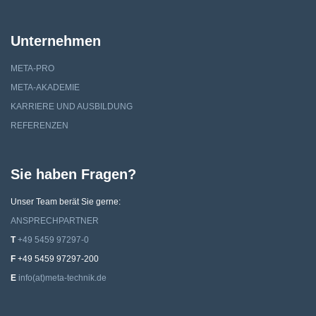
Unternehmen
META-PRO
META-AKADEMIE
KARRIERE UND AUSBILDUNG
REFERENZEN
Sie haben Fragen?
Unser Team berät Sie gerne:
ANSPRECHPARTNER
T
+49 5459 97297-0
F
‍‍+‍49 ‍5459 ‍97297-200
E
info(at)meta-technik.de