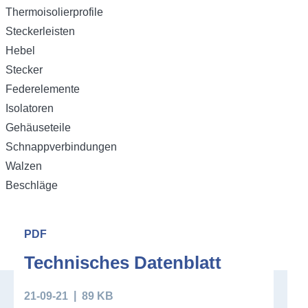
Thermoisolierprofile
Steckerleisten
Hebel
Stecker
Federelemente
Isolatoren
Gehäuseteile
Schnappverbindungen
Walzen
Beschläge
Downloads
PDF
Technisches Datenblatt
21-09-21
89 KB