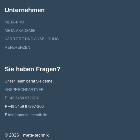
Unternehmen
META-PRO
META-AKADEMIE
KARRIERE UND AUSBILDUNG
REFERENZEN
Sie haben Fragen?
Unser Team berät Sie gerne:
ANSPRECHPARTNER
T
+49 5459 97297-0
F
‍‍+‍49 ‍5459 ‍97297-200
E
info(at)meta-technik.de
© 2026 · meta-technik