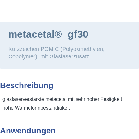
HOME
WERKSTOFFE
KONSTRUKTIONSWER
Hauptmenü
metacetal® gf30
Kurzzeichen POM C (Polyoximethylen;
Copolymer); mit Glasfaserzusatz
metacetal gf30
Beschreibung
glasfaserverstärkte metacetal mit sehr hoher Festigkeit
hohe Wärmeformbeständigkeit
Anwendungen